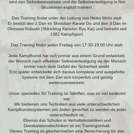
wird das Selbstbewusstsein und die Selbstverteidigung in Not
Situationen explizit trainiert.
Das Training findet unter der Leitung von Heiko Mohr statt.
Er besitzt den 2.Dan im Shotokan Karate Do und den 3.Dan im
Okinawa Kobudo (Stilrichtug Kenshin Ryu Kai) und betreibt seit
1982 Kampfsport.
Das Training findet jeden Freitag von 17:30-19:00 Uhr statt.
Jede Kampfkunst hat sich primär aus einem Grund entwickelt,
der Wunsch nach effektiver Selbstverteidigung da der Mensch
immer nach dem Gefühl der Sicherheit strebt.
Erst später entwickelte sich daraus komplexe und ausgefeilte
Systeme mit dem Ziel sich körperlich und geistig
weiterzuentwickeln.
Unser spezielles SV Training ist Stiloffen, was so viel bedeutet
wie:
Wir bedienen uns Techniken aus viele unterschiedlichen
Kampfkunstssystemen um Jeden gerechet zu werden da jeder
unterschiedlich ist.
Ebenso das Schulen in Verhaltenstaktiken und
Deeskalationstechniken ist ein Trainingsinhalt.
Dieses Training ist gleichermaßen eine Bereicherung für den