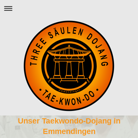
Unser Taekwondo-Dojang in
Emmendingen