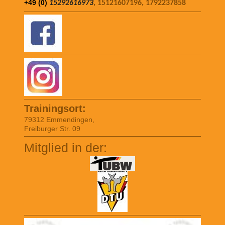
+49 (0)
15292616973
, 15121607196, 1792237858
Trainingsort:
79312 Emmendingen,
Freiburger Str. 09
Mitglied in der: